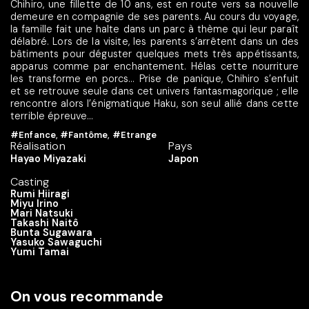
Chihiro, une fillette de 10 ans, est en route vers sa nouvelle
demeure en compagnie de ses parents. Au cours du voyage,
la famille fait une halte dans un parc à thème qui leur paraît
délabré. Lors de la visite, les parents s’arrêtent dans un des
bâtiments pour déguster quelques mets très appétissants,
apparus comme par enchantement. Hélas cette nourriture
les transforme en porcs… Prise de panique, Chihiro s’enfuit
et se retrouve seule dans cet univers fantasmagorique ; elle
rencontre alors l’énigmatique Haku, son seul allié dans cette
terrible épreuve…
#Enfance
,
#Fantôme
,
#Etrange
Réalisation
Pays
Hayao Miyazaki
Japon
Casting
Rumi Hiiragi
Miyu Irino
Mari Natsuki
Takashi Naitô
Bunta Sugawara
Yasuko Sawaguchi
Yumi Tamai
On vous recommande