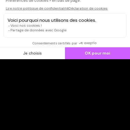
CONNEXION
Qui sommes-nous ?
Dispo dans l'abonnement
Dispo dans le Videoclub
Actionnaires
Contacts
SOONER responsable
Mentions légales
Données personnelles - Cookies
FAQ
CGV-CGU
Ne manquez pas les nouveautés,
inscrivez-vous à la newsletter
JE M'INSCRIS
© SOONER 2026 | TOUS DROITS RÉSERVÉS