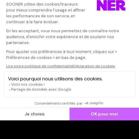
Vos avis
Donnez votre avis
Votre note
Votre commentaire
Il faut vous connecter pour
publier un avis
CONNEXION
Qui sommes-nous ?
Dispo dans l'abonnement
Dispo dans le Videoclub
Actionnaires
Contacts
SOONER responsable