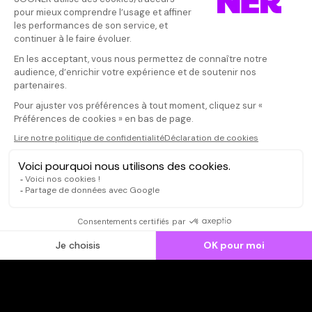
Donnez votre avis
Votre note
Votre commentaire
Il faut vous connecter pour
publier un avis
CONNEXION
Qui sommes-nous ?
Dispo dans l'abonnement
Dispo dans le Videoclub
Actionnaires
Contacts
SOONER responsable
Mentions légales