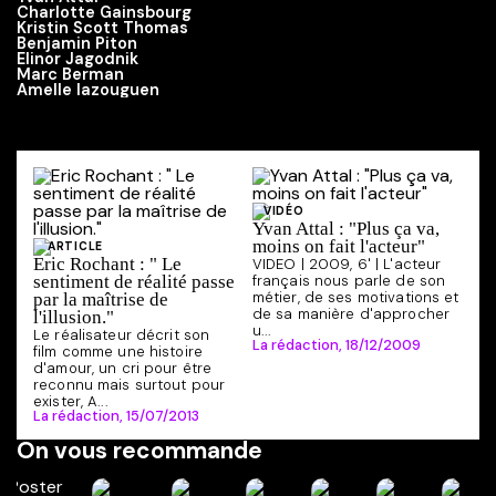
Charlotte Gainsbourg
Kristin Scott Thomas
Benjamin Piton
Elinor Jagodnik
Marc Berman
Amelle Iazouguen
VIDÉO
Yvan Attal : "Plus ça va,
moins on fait l'acteur"
ARTICLE
Eric Rochant : " Le
VIDEO | 2009, 6' | L'acteur
sentiment de réalité passe
français nous parle de son
métier, de ses motivations et
par la maîtrise de
de sa manière d'approcher
l'illusion."
u...
Le réalisateur décrit son
La rédaction,
18/12/2009
film comme une histoire
d'amour, un cri pour être
reconnu mais surtout pour
exister, A...
La rédaction,
15/07/2013
On vous recommande