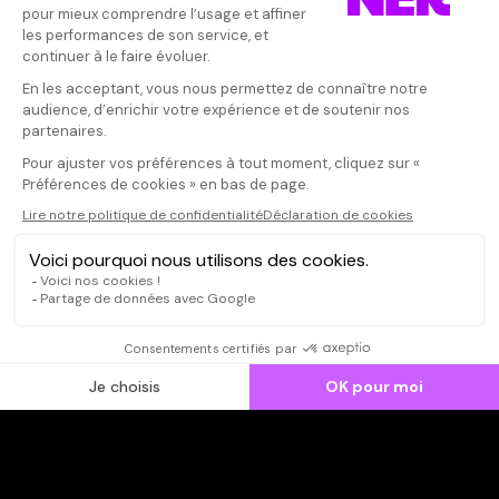
Donnez votre avis
infamaffam
Votre note
Votre commentaire
La plus belle 
cinématograph
Il faut vous connecter pour
immersive, po
publier un avis
CONNEXION
Qui sommes-nous ?
Dispo dans l'abonnement
Dispo dans le Videoclub
Actionnaires
Contacts
SOONER responsable
Mentions légales
Données personnelles - Cookies