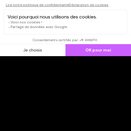
CONNEXION
Qui sommes-nous ?
Dispo dans l'abonnement
Dispo dans le Videoclub
Actionnaires
Contacts
SOONER responsable
Mentions légales
Données personnelles - Cookies
FAQ
CGV-CGU
Ne manquez pas les nouveautés,
inscrivez-vous à la newsletter
JE M'INSCRIS
© SOONER 2026 | TOUS DROITS RÉSERVÉS