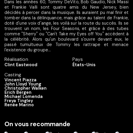
Dans les années 60, Tommy DeVito, Bob Gaudio, Nick Massi
et Frankie Valli sont quatre amis du New Jersey, bien
décidés à percer dans la musique. Ils auraient pu mal finir et
tomber dans la délinquance, mais grâce au talent de Frankie,
doté d'une voix d'ange, les voilà sur la route du succès. Ils se
trouvent un nom, les Four Seasons, et grâce à des tubes
comme "Sherry" ou "Can't Take my Eyes off You" accèdent à
la célébrité. Alors qu'un boulevard s'ouvre devant eux, le
passé tumultueux de Tommy les rattrape et menace
l'existence du groupe...
Réalisation
Pays
Clint Eastwood
États-Unis
Casting
Vincent Piazza
John Lloyd Young
Christopher Walken
Erich Bergen
Michael Lomenda
Freya Tingley
Renée Marino
On vous recommande