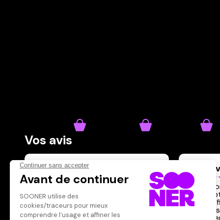
Vos avis
Donnez votre avis
mamyv
Votre note
Votre commentaire
C'est d
dans vo
Il faut vous connecter pour
c'est le 
publier un avis
Jacques 
en avaie