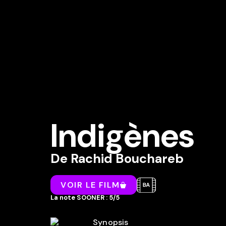
Indigènes
De
Rachid Bouchareb
VOIR LE FILM
La note SOONER : 5/5
Synopsis