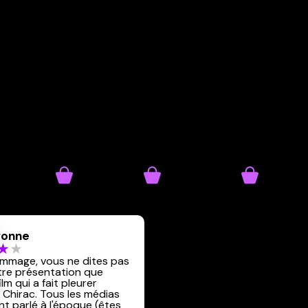
onne
ommage, vous ne dites pas
tre présentation que
film qui a fait pleurer
Chirac. Tous les médias
nt parlé à l'époque (êtes