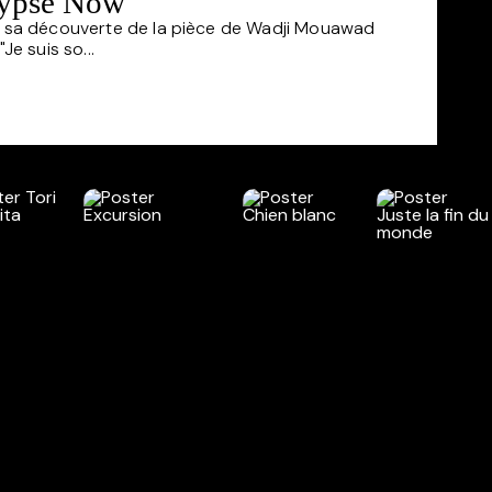
lypse Now"
ur sa découverte de la pièce de Wadji Mouawad
Je suis so...