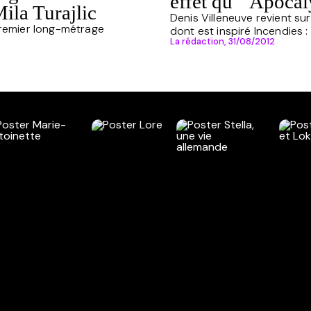
effet qu' "Apoca
ila Turajlic
Denis Villeneuve revient s
 premier long-métrage
dont est inspiré Incendies : "
La rédaction,
31/08/2012