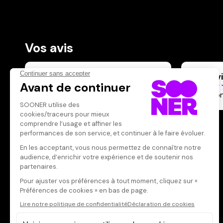
Vos avis
Donnez votre avis
engelv
Votre note
Votre commentaire
Très bo
Il faut vous connecter pour
publier un avis
CONNEXION