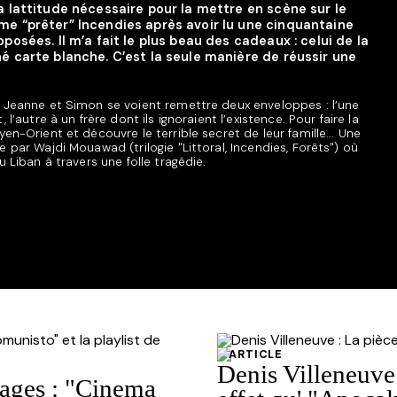
la lattitude nécessaire pour la mettre en scène sur le
me “prêter” Incendies après avoir lu une cinquantaine
oposées. Il m’a fait le plus beau des cadeaux : celui de la
né carte blanche. C’est la seule manière de réussir une
, Jeanne et Simon se voient remettre deux enveloppes : l’une
l’autre à un frère dont ils ignoraient l’existence. Pour faire la
en-Orient et découvre le terrible secret de leur famille... Une
 par Wajdi Mouawad (trilogie "Littoral, Incendies, Forêts") où
u Liban à travers une folle tragédie.
ARTICLE
Denis Villeneuve 
ages : "Cinema