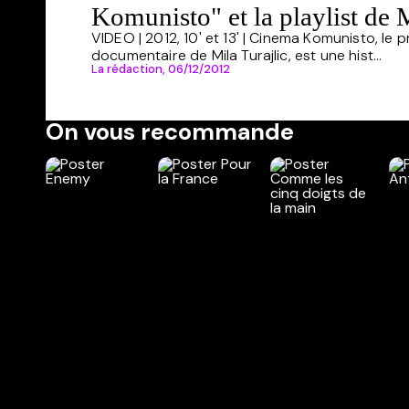
Komunisto" et la playlist de M
VIDEO | 2012, 10' et 13' | Cinema Komunisto, le
documentaire de Mila Turajlic, est une hist...
La rédaction,
06/12/2012
On vous recommande