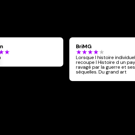
in
BriMG
n
Lorsque l histoire individuel
recoupe l Histoire d un pa
ravagé par la guerre et ses
séquelles. Du grand art