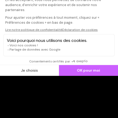
d'archive, alors
Il faut vous connecter pour
ce qui donne un
publier un avis
Et instructif p
musique d'Igg
Stooges !
CONNEXION
Qui sommes-nous ?
Dispo dans l'abonnement
Dispo dans le Videoclub
Actionnaires
Contacts
SOONER responsable
Mentions légales
Données personnelles - Cookies
FAQ
CGV-CGU
Ne manquez pas les nouveautés,
inscrivez-vous à la newsletter
JE M'INSCRIS