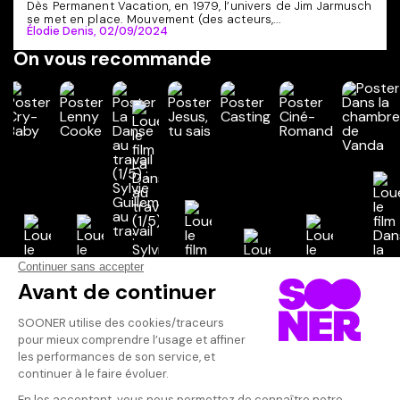
Dès Permanent Vacation, en 1979, l’univers de Jim Jarmusch
se met en place. Mouvement (des acteurs,...
Élodie Denis,
02/09/2024
On vous recommande
Vos avis
Donnez votre avis
purplebook
Votre note
Votre commentaire
Ils avaient pa