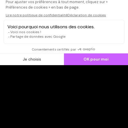
CONNEXION
Qui sommes-nous ?
Dispo dans l'abonnement
Dispo dans le Videoclub
Actionnaires
Contacts
SOONER responsable
Mentions légales
Données personnelles - Cookies
FAQ
CGV-CGU
Ne manquez pas les nouveautés,
inscrivez-vous à la newsletter
JE M'INSCRIS