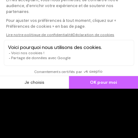
Il faut vous connecter pour
publier un avis
CONNEXION
Qui sommes-nous ?
Dispo dans l'abonnement
Dispo dans le Videoclub
Actionnaires
Contacts
SOONER responsable
Mentions légales
Données personnelles - Cookies
FAQ
CGV-CGU
Ne manquez pas les nouveautés,
inscrivez-vous à la newsletter
JE M'INSCRIS