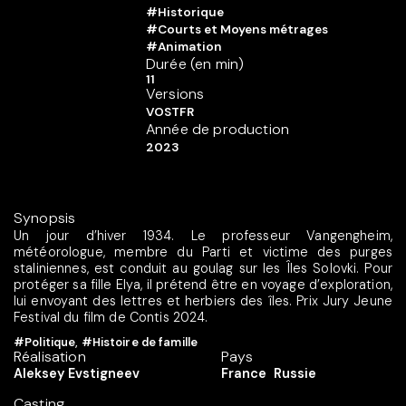
#Historique
#Courts et Moyens métrages
#Animation
Durée (en min)
11
Versions
VOSTFR
Année de production
2023
Synopsis
Un jour d’hiver 1934. Le professeur Vangengheim,
météorologue, membre du Parti et victime des purges
staliniennes, est conduit au goulag sur les Îles Solovki. Pour
protéger sa fille Elya, il prétend être en voyage d’exploration,
lui envoyant des lettres et herbiers des îles. Prix Jury Jeune
Festival du film de Contis 2024.
#Politique
,
#Histoire de famille
Réalisation
Pays
Aleksey Evstigneev
France
Russie
Casting