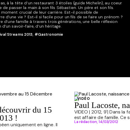
as, à la tête d’un restaurant 3 étoiles (guide Michelin), au coeur
e de passer la main à son fils Sébastien. Un père et son fils.
 moment crucial de leur carrière. Est-il possible de
e d’une vie ? Est-il si facile pour un fils de se faire un prénom ?
ire d’une famille à travers trois générations, une belle réflexion
 d’un savoir-faire, d’un héritage.
ival Streams 2013
,
#Gastronomie
VIDÉO
Paul Lacoste, na
 découvrir du 15
VIDEO | 2012, 9'| Dans la f
013 !
est affaire de famille. Ce so
La rédaction,
14/03/2012
péen uniquement en ligne. Il