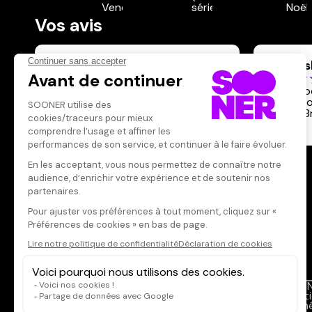
Vos avis
Donnez votre avis
Verous
Votre note
Votre commentaire
Beau doc
passatio
Il faut vous connecter pour
Michel B
publier un avis
Bras.
CONNEXION
Qui sommes-nous ?
SOON
Dispo dans l'abonnement
Menti
Dispo dans le Videoclub
Donné