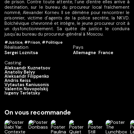
de prison. Contre toute attente, l'une d'entre elles arrive à
destination, sur le bureau du procureur local fraîchement
nommé, Alexander Kornev. Il se démène pour rencontrer le
prisonnier, victime d'agents de la police secrète, la NKVD.
Bolchévique chevronné et intègre, le jeune procureur croit à
un dysfonctionnement. Sa quête de justice le conduira
jusqu'au bureau du procureur-général à Moscou.
#Justice
,
#Prison
,
#Politique
Réalisation
Pays
Sergei Loznitsa
Allemagne
France
Casting
Aleksandr Kuznetsov
Anatoliy Belyy
Aleksandr Filippenko
Andris Keiss
Vytautas Kaniusonis
Valentin Novopolskij
Ivgeny Terletsky
On vous recommande