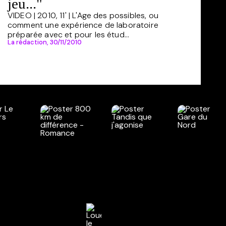
jeu..."
VIDEO | 2010, 11' | L'Age des possibles, ou
comment une expérience de laboratoire
préparée avec et pour les étud...
La rédaction,
30/11/2010