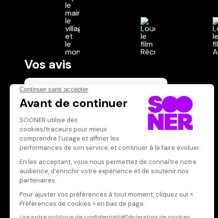
Vos avis
Donnez votre avis
Votre note
Votre commentaire
Il faut vous connecter pour
publier un avis
CONNEXION