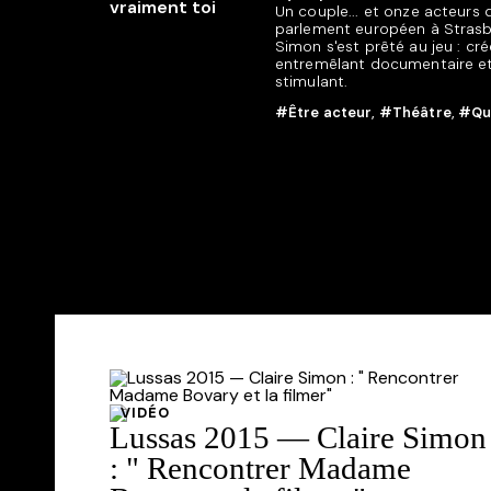
Un couple... et onze acteurs d
parlement européen à Strasbou
Simon s'est prêté au jeu : cr
entremêlant documentaire et f
stimulant.
#Être acteur
,
#Théâtre
,
#Quê
VIDÉO
Lussas 2015 — Claire Simon
: " Rencontrer Madame