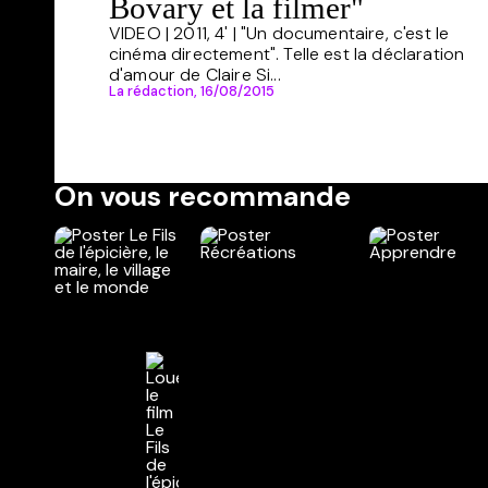
Bovary et la filmer"
VIDEO | 2011, 4' | "Un documentaire, c'est le
cinéma directement". Telle est la déclaration
d'amour de Claire Si...
La rédaction,
16/08/2015
On vous recommande