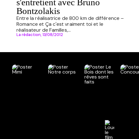
s'entretient avec Bruno
Bontzolakis
Entre la réalisatrice de 800 km de différence –
Romance et Ça c'est vraiment toi et le
réalisateur de Familles,...
La rédaction,
13/08/2012