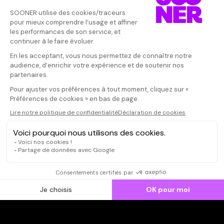
Vos avis
Donnez votre avis
lepetitcine
Votre note
Votre commentaire
Nous avons ad
de ce film. A v
Il faut vous connecter pour
comme nous, a
publier un avis
sabots de E. O
CONNEXION
Qui sommes-nous ?
Dispo dans l'abonnement
Dispo dans le Videoclub
Actionnaires
Contacts