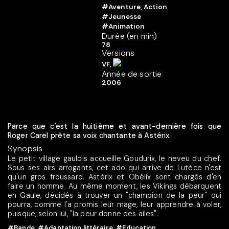
#Aventure, Action
#Jeunesse
#Animation
Durée (en min)
78
Versions
VF,
Année de sortie
2006
Parce que c'est la huitième et avant-dernière fois que
Roger Carel prête sa voix chantante à Astérix.
Synopsis
Le petit village gaulois accueille Goudurix, le neveu du chef.
Sous ses airs arrogants, cet ado qui arrive de Lutèce n'est
qu'un gros froussard. Astérix et Obélix sont chargés d'en
faire un homme. Au même moment, les Vikings débarquent
en Gaule, décidés à trouver un "champion de la peur" qui
pourra, comme l'a promis leur mage, leur apprendre à voler,
puisque, selon lui, "la peur donne des ailes".
#Bande
,
#Adaptation littéraire
,
#Education