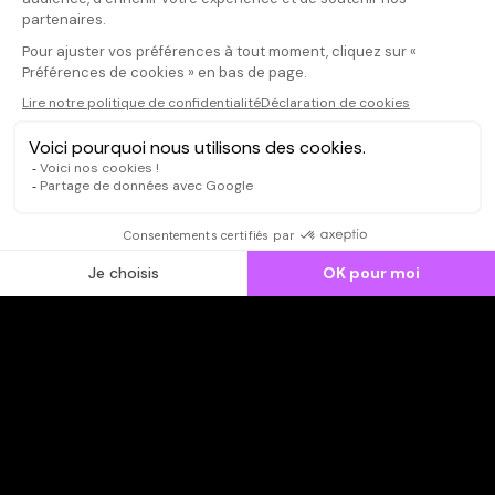
publier un avis
CONNEXION
Qui sommes-nous ?
Dispo dans l'abonnement
Dispo dans le Videoclub
Actionnaires
Contacts
SOONER responsable
Mentions légales
Données personnelles - Cookies
FAQ
CGV-CGU
Ne manquez pas les nouveautés,
inscrivez-vous à la newsletter
JE M'INSCRIS