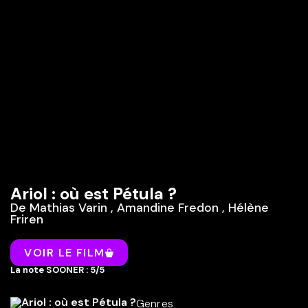
Ariol : où est Pétula ?
De
Mathias Varin
,
Amandine Fredon
,
Hélène
Friren
VOIR LE FILM
La note SOONER : 5/5
Genres