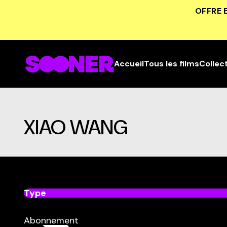
Promo
OFFRE 
Accueil
Tous les films
Collec
XIAO WANG
Type
dans
Tous
Abonnement