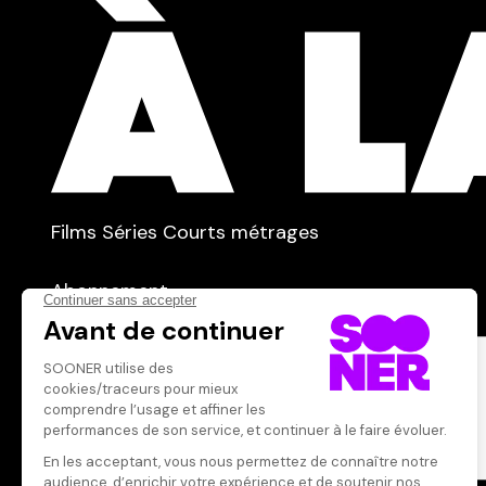
TYPE :
Films
Séries
Courts métrages
dans
Tous
Abonnement