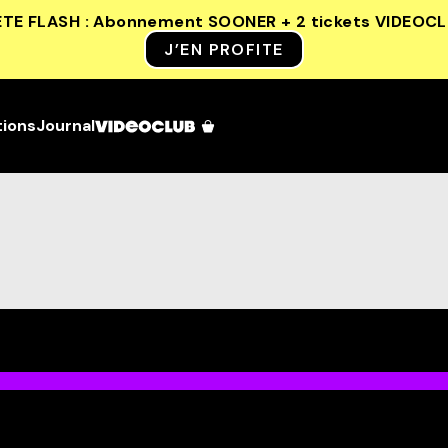
ETE FLASH : Abonnement SOONER + 2 tickets VIDEOC
J’EN PROFITE
tions
Journal