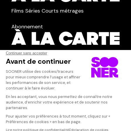
TYPE :
Films
Séries
Courts métrages
dans
Tous
Abonnement
Acteur·rice
AFFICHER TOUT
(3)
Qui sommes-nous ?
Dispo dans l'abonnement
Dispo dans le Videoclub
Actionnaires