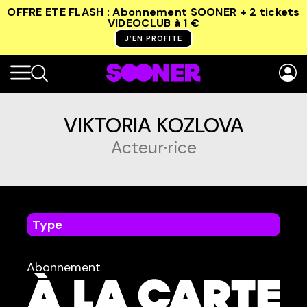
OFFRE ETE FLASH : Abonnement SOONER + 2 tickets
VIDEOCLUB
à 1 €
J’EN PROFITE
VIKTORIA KOZLOVA
Acteur·rice
Type
dans
Tous
Abonnement