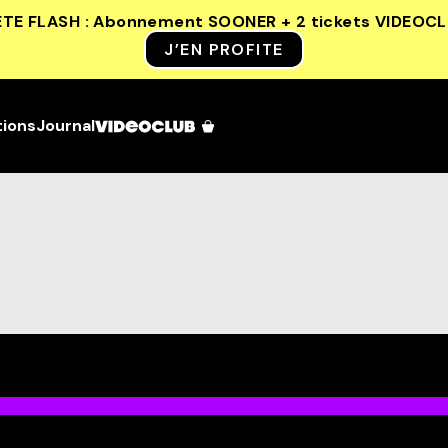
ETE FLASH : Abonnement SOONER + 2 tickets VIDEOC
J’EN PROFITE
tions
Journal