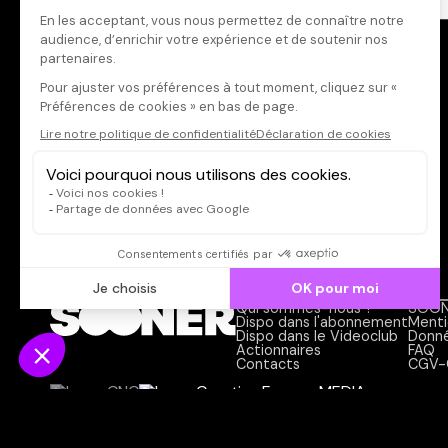
Acteur·rice
Qui sommes-nous ?
SOON
Dispo dans l'abonnement
Menti
Dispo dans le Videoclub
Donné
Actionnaires
FAQ
Contacts
CGV-
© SOONER 2026 | TOUS DROITS RÉSERVÉS