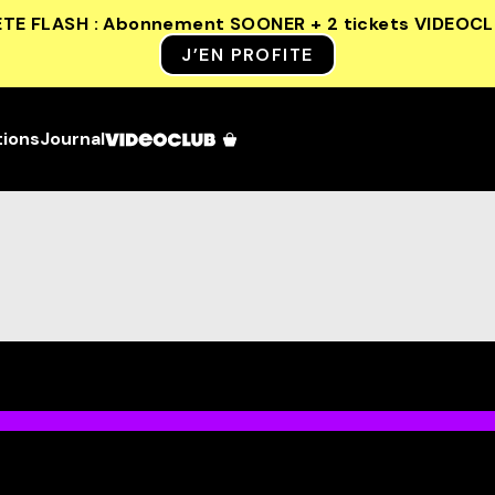
ETE FLASH : Abonnement SOONER + 2 tickets VIDEOC
J’EN PROFITE
tions
Journal