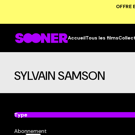
OFFRE 
Accueil
Tous les films
Collec
SYLVAIN SAMSON
Type
dans
Tous
Abonnement