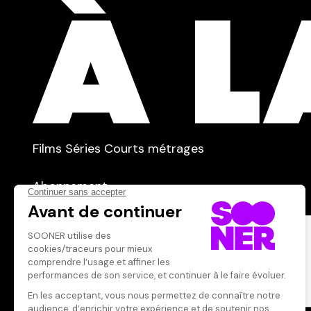
TYPE :
Films
Séries
Courts métrages
dans
Tous
Abonnement