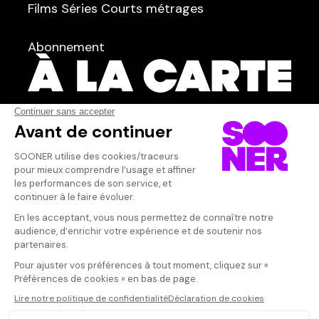
Films
Séries
Courts métrages
dans
Tous
Abonnement
Acteur·rice
AFFICHER TOUT
(3)
Qui sommes-nous ?
Dispo dans l'abonnement
Dispo dans le Videoclub
Actionnaires
Contacts
SOONER responsable