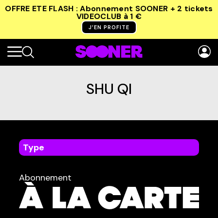
OFFRE ETE FLASH : Abonnement SOONER + 2 tickets
VIDEOCLUB
à 1 €
J’EN PROFITE
SHU QI
Type
dans
Tous
Abonnement
TYPE :