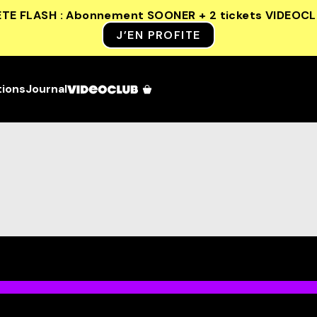
ETE FLASH : Abonnement SOONER + 2 tickets VIDEOC
J’EN PROFITE
tions
Journal