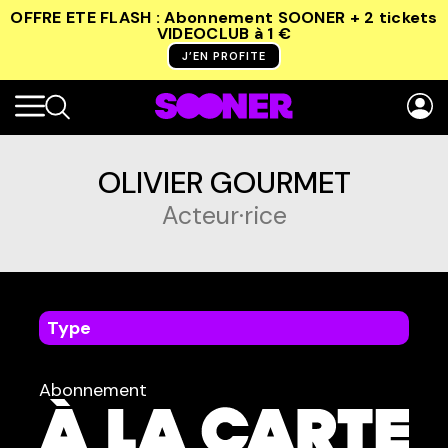
OFFRE ETE FLASH : Abonnement SOONER + 2 tickets
VIDEOCLUB
à 1 €
J’EN PROFITE
OLIVIER GOURMET
Acteur·rice
Type
dans
Tous
Abonnement