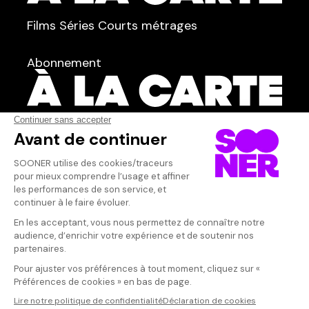
TYPE :
Films
Séries
Courts métrages
dans
Tous
Abonnement
Acteur·rice
AFFICHER TOUT
(84)
Qui sommes-nous ?
Dispo dans l'abonnement
Dispo dans le Videoclub
Actionnaires