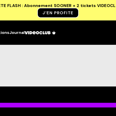
ETE FLASH : Abonnement SOONER + 2 tickets VIDEOC
J’EN PROFITE
tions
Journal