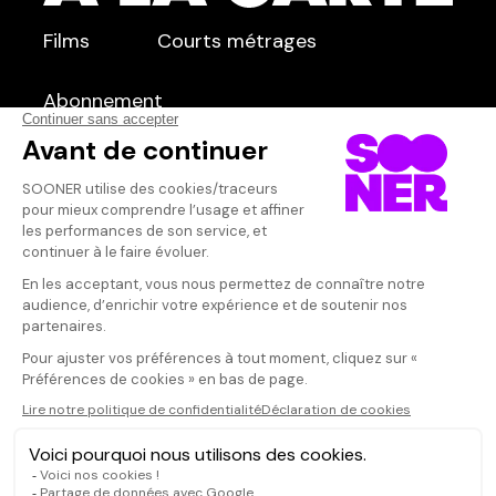
TYPE :
Films
Séries
Courts métrages
dans
Tous
Abonnement
Qui sommes-nous ?
Dispo dans l'abonnement
Dispo dans le Videoclub
Actionnaires
Contacts
SOONER responsable
Mentions légales
Données personnelles - Cookies
FAQ
CGV-CGU
Ne manquez pas les nouveautés,
inscrivez-vous à la newsletter
JE M'INSCRIS