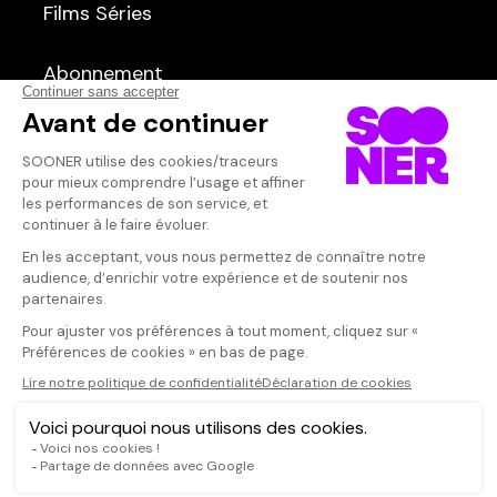
Films
Séries
Courts métrages
dans
Tous
Abonnement
Qui sommes-nous ?
Dispo dans l'abonnement
Dispo dans le Videoclub
Actionnaires
Contacts
SOONER responsable
Mentions légales
Données personnelles - Cookies
FAQ
CGV-CGU
Ne manquez pas les nouveautés,
inscrivez-vous à la newsletter
JE M'INSCRIS