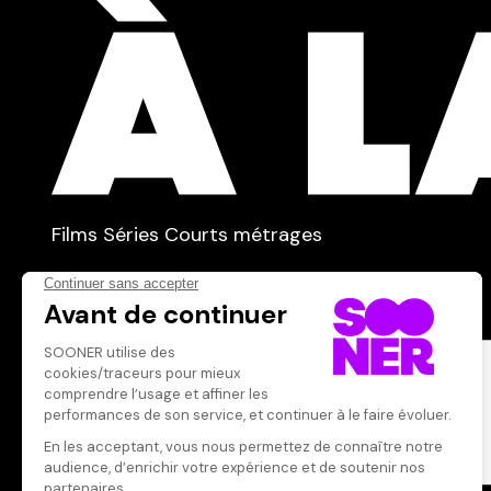
TYPE :
Films
Séries
Courts métrages
dans
Tous
Abonnement