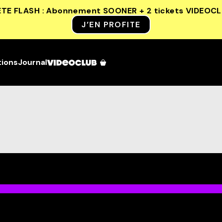
ETE FLASH : Abonnement SOONER + 2 tickets VIDEOC
J’EN PROFITE
tions
Journal