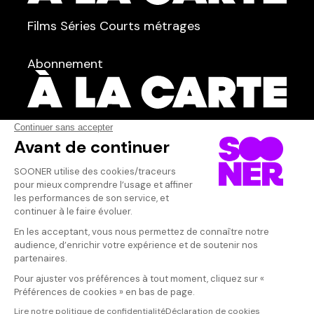
TYPE :
Films
Séries
Courts métrages
dans
Tous
Abonnement
Acteur·rice
Qui sommes-nous ?
Dispo dans l'abonnement
Dispo dans le Videoclub
Actionnaires