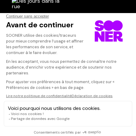
Scénariste
Qui sommes-nous ?
Dispo dans l'abonnement
Dispo dans le Videoclub
Actionnaires
Contacts
SOONER responsable
Mentions légales
Données personnelles - Cookies
FAQ
CGV-CGU
Ne manquez pas les nouveautés,
inscrivez-vous à la newsletter
JE M'INSCRIS