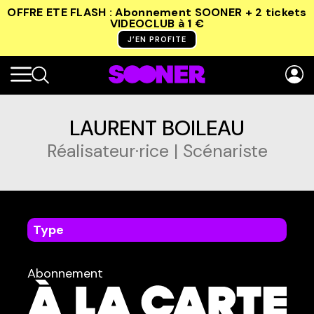
OFFRE ETE FLASH : Abonnement SOONER + 2 tickets
VIDEOCLUB
à 1 €
J’EN PROFITE
LAURENT BOILEAU
Réalisateur·rice | Scénariste
Type
dans
Tous
Abonnement