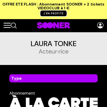
Promo
OFFRE ETE FLASH : Abonnement SOONER + 2 tickets
VIDEOCLUB
à 1 €
J’EN PROFITE
LAURA TONKE
Acteur·rice
Type
dans
Tous
Abonnement