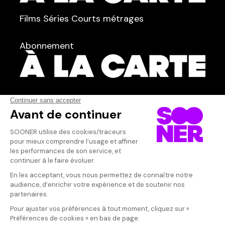
TYPE :
Films
Séries
Courts métrages
dans
Tous
Abonnement
Acteur·rice
Qui sommes-nous ?
Dispo dans l'abonnement