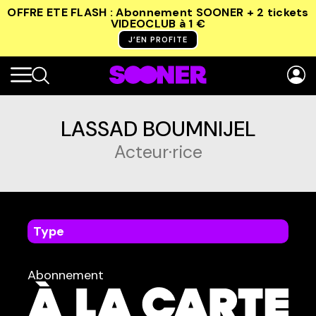
OFFRE ETE FLASH : Abonnement SOONER + 2 tickets
VIDEOCLUB
à 1 €
J’EN PROFITE
LASSAD BOUMNIJEL
Acteur·rice
Type
dans
Tous
Abonnement