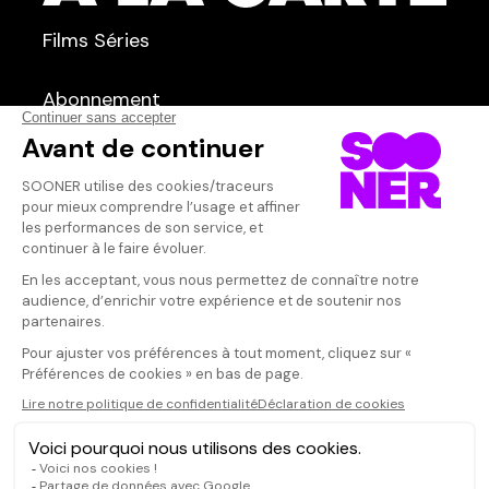
TYPE :
Films
Séries
Courts métrages
dans
Tous
Abonnement
Qui sommes-nous ?
Dispo dans l'abonnement
Dispo dans le Videoclub
Actionnaires
Contacts
SOONER responsable
Mentions légales
Données personnelles - Cookies
FAQ
CGV-CGU
Ne manquez pas les nouveautés,
inscrivez-vous à la newsletter
JE M'INSCRIS