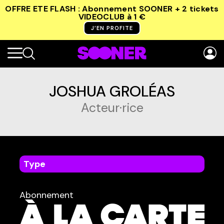
OFFRE ETE FLASH : Abonnement SOONER + 2 tickets
VIDEOCLUB
à 1 €
J’EN PROFITE
JOSHUA GROLÉAS
Acteur·rice
Type
dans
Tous
Abonnement