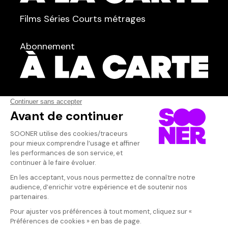
TYPE :
Films
Séries
Courts métrages
dans
Tous
Abonnement
Acteur·rice
Qui sommes-nous ?
Dispo dans l'abonnement