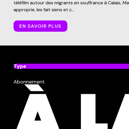
téléfilm autour des migrants en souffrance à Calais,
Ma
approprie, les fait siens et c...
EN SAVOIR PLUS
Type
dans
Tous
Abonnement