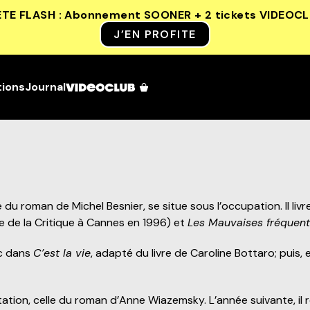
ETE FLASH : Abonnement SOONER + 2 tickets VIDEOC
J’EN PROFITE
tions
Journal
 du roman de Michel Besnier, se situe sous l’occupation. Il li
ne de la Critique à Cannes en 1996) et
Les Mauvaises fréquen
nc dans
C’est la vie
, adapté du livre de Caroline Bottaro; pui
tion, celle du roman d’Anne Wiazemsky. L’année suivante, il re