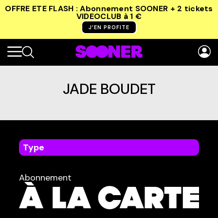
OFFRE ETE FLASH : Abonnement SOONER + 2 tickets
VIDEOCLUB
à 1 €
J’EN PROFITE
JADE BOUDET
Type
dans
Tous
Abonnement
TYPE :