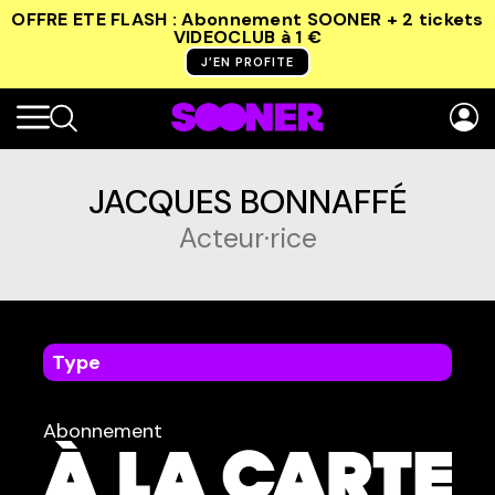
OFFRE ETE FLASH : Abonnement SOONER + 2 tickets
VIDEOCLUB
à 1 €
J’EN PROFITE
JACQUES BONNAFFÉ
Acteur·rice
Type
dans
Tous
Abonnement