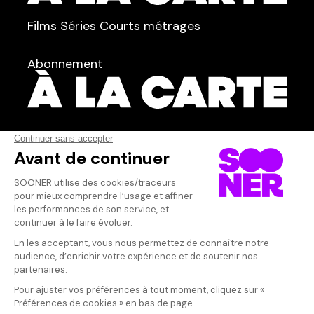
TYPE :
Films
Séries
Courts métrages
dans
Tous
Abonnement
Acteur·rice
AFFICHER TOUT
(23)
Qui sommes-nous ?
Dispo dans l'abonnement
Dispo dans le Videoclub
Actionnaires