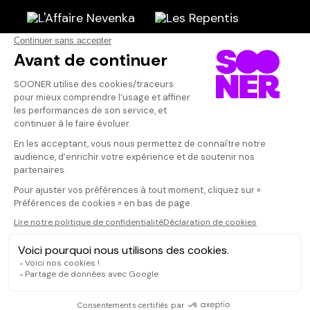
Scénariste
AFFICHER TOUT
(4)
Qui sommes-nous ?
Dispo dans l'abonnement
Dispo dans le Videoclub
Actionnaires
Contacts
SOONER responsable
Mentions légales
Données personnelles - Cookies
FAQ
CGV-CGU
Ne manquez pas les nouveautés,
inscrivez-vous à la newsletter
JE M'INSCRIS