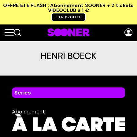
OFFRE ETE FLASH : Abonnement SOONER + 2 tickets
VIDEOCLUB
à 1 €
J’EN PROFITE
HENRI BOECK
Séries
dans
Tous
Abonnement
TYPE :