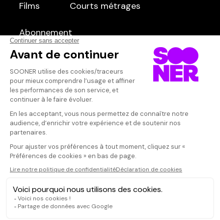
Films
Séries
Courts métrages
dans
Tous
Abonnement
Qui sommes-nous ?
Dispo dans l'abonnement
Dispo dans le Videoclub
Actionnaires
Contacts
SOONER responsable
Mentions légales
Données personnelles - Cookies
FAQ
CGV-CGU
Ne manquez pas les nouveautés,
inscrivez-vous à la newsletter
JE M'INSCRIS