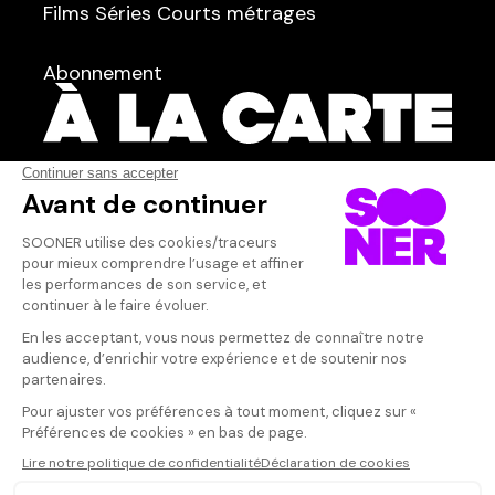
Films
Séries
Courts métrages
dans
Tous
Abonnement
Acteur·rice
Qui sommes-nous ?
Dispo dans l'abonnement
Dispo dans le Videoclub
Actionnaires
Contacts
SOONER responsable