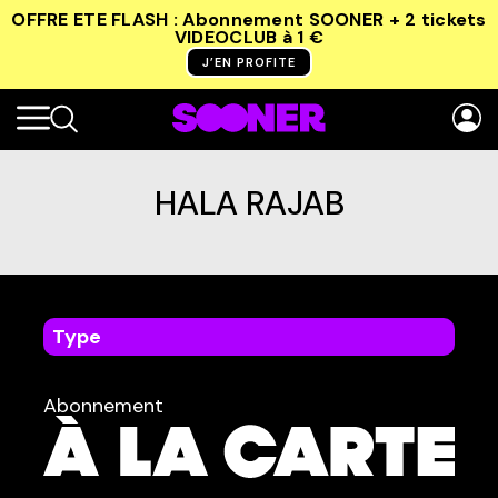
OFFRE ETE FLASH : Abonnement SOONER + 2 tickets
VIDEOCLUB
à 1 €
J’EN PROFITE
HALA RAJAB
Type
dans
Tous
Abonnement
TYPE :