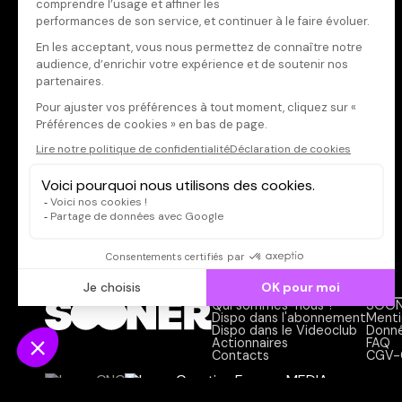
Réalisateur·rice
Scénariste
Qui sommes-nous ?
SOON
Dispo dans l'abonnement
Menti
Dispo dans le Videoclub
Donné
Actionnaires
FAQ
Contacts
CGV-