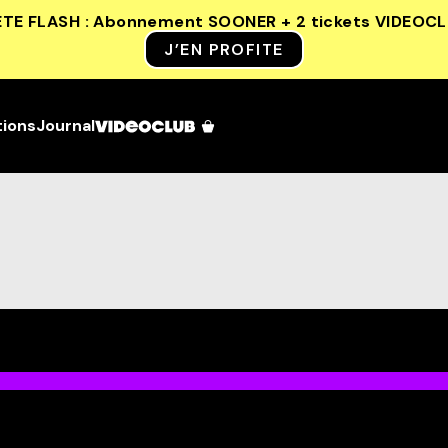
ETE FLASH : Abonnement SOONER + 2 tickets VIDEOC
J’EN PROFITE
tions
Journal