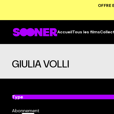
OFFRE 
Accueil
Tous les films
Collec
GIULIA VOLLI
Type
dans
Tous
Abonnement