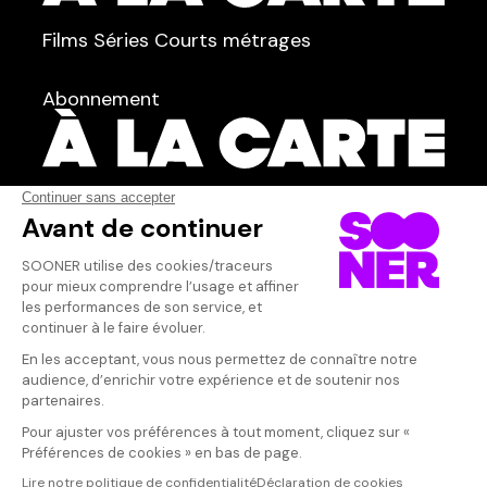
TYPE :
Films
Séries
Courts métrages
dans
Tous
Abonnement
Acteur·rice
AFFICHER TOUT
(8)
Qui sommes-nous ?
Dispo dans l'abonnement
Dispo dans le Videoclub
Actionnaires