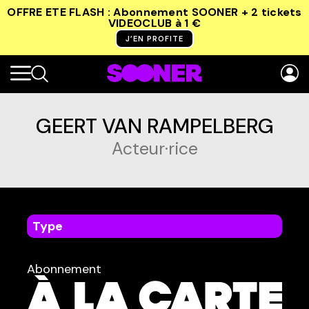
OFFRE ETE FLASH : Abonnement SOONER + 2 tickets
VIDEOCLUB
à 1 €
J’EN PROFITE
GEERT VAN RAMPELBERG
Acteur·rice
Type
dans
Tous
Abonnement