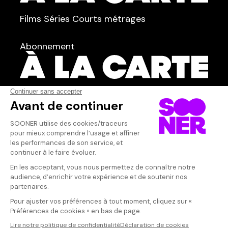
TYPE :
Films
Séries
Courts métrages
dans
Tous
Abonnement
Acteur·rice
AFFICHER TOUT
(47)
Qui sommes-nous ?
Dispo dans l'abonnement
Dispo dans le Videoclub
Actionnaires
Contacts