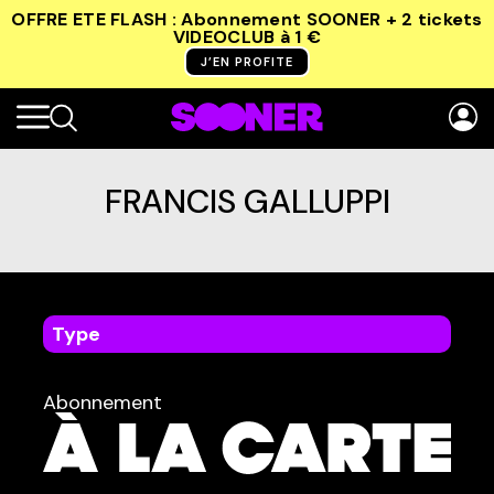
OFFRE ETE FLASH : Abonnement SOONER + 2 tickets
VIDEOCLUB
à 1 €
J’EN PROFITE
FRANCIS GALLUPPI
Type
dans
Tous
Abonnement
TYPE :