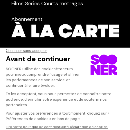
Films
Séries
Courts métrages
dans
Tous
Abonnement
Réalisateur·rice
Qui sommes-nous ?
Dispo dans l'abonnement
Dispo dans le Videoclub
Actionnaires