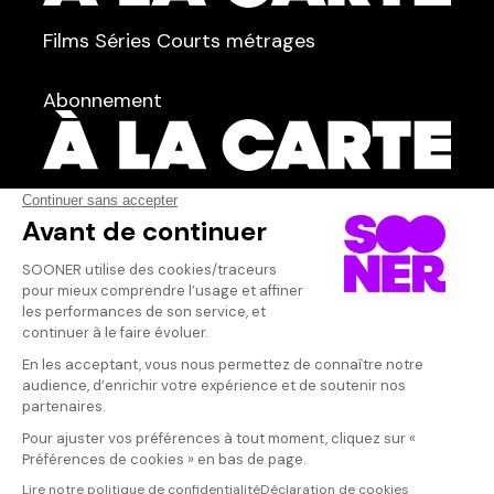
TYPE :
Films
Séries
Courts métrages
dans
Tous
Abonnement
Acteur·rice
AFFICHER TOUT
(5)
Qui sommes-nous ?
Dispo dans l'abonnement
Dispo dans le Videoclub
Actionnaires