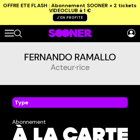
OFFRE ETE FLASH : Abonnement SOONER + 2 tickets
VIDEOCLUB
à 1 €
J’EN PROFITE
FERNANDO RAMALLO
Acteur·rice
Type
dans
Tous
Abonnement