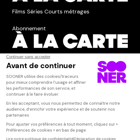
TYPE :
Films
Séries
Courts métrages
dans
Tous
Abonnement
Acteur·rice
Qui sommes-nous ?
Dispo dans l'abonnement
Dispo dans le Videoclub
Actionnaires