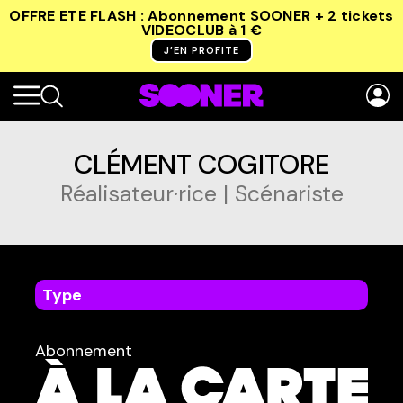
OFFRE ETE FLASH : Abonnement SOONER + 2 tickets
VIDEOCLUB
à 1 €
J’EN PROFITE
CLÉMENT COGITORE
Réalisateur·rice | Scénariste
Type
dans
Tous
Abonnement