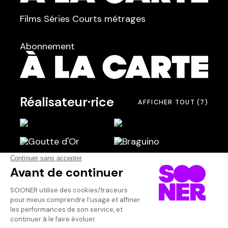
TYPE :
Films
Séries
Courts métrages
dans
Tous
Abonnement
Réalisateur·rice
AFFICHER TOUT
(7)
Scénariste
AFFICHER TOUT
(5)