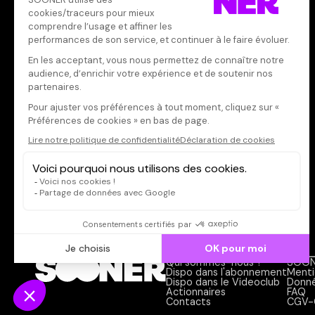
Acteur·rice
Qui sommes-nous ?
SOON
Dispo dans l'abonnement
Menti
Dispo dans le Videoclub
Donné
Actionnaires
FAQ
Contacts
CGV-