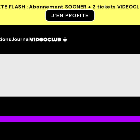
ETE FLASH : Abonnement SOONER + 2 tickets VIDEOC
J’EN PROFITE
tions
Journal