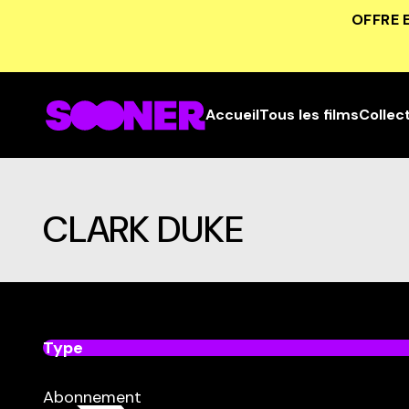
OFFRE 
Accueil
Tous les films
Collec
CLARK DUKE
Type
dans
Tous
Abonnement