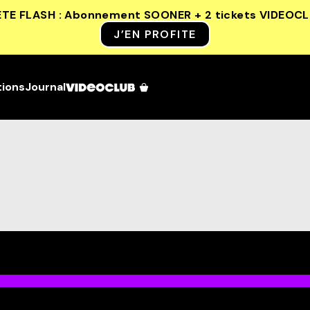
ETE FLASH : Abonnement SOONER + 2 tickets VIDEOC
J’EN PROFITE
tions
Journal